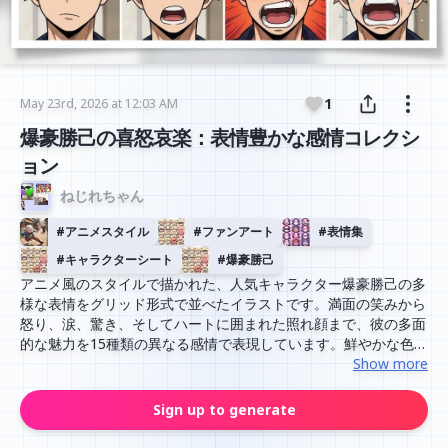
1
May 23rd, 2026 at 12:03 AM
爆豪勝己の喜怒哀楽：表情豊かな感情コレクシ
ョン
ねじれちゃん
#
アニメスタイル
#
ファンアート
#
表情集
#
キャラクターシート
#
爆豪勝己
アニメ風のスタイルで描かれた、人気キャラクター爆豪勝己の多
様な表情をグリッド形式で並べたイラストです。満面の笑みから
怒り、涙、驚き、そしてハートに囲まれた照れ顔まで、彼の多面
的な魅力を15種類の異なる感情で表現しています。鮮やかな色彩
と繊細なラインで、キャラクターの個性が際立つデザインになっ
Show more
ています。
Sign up to generate