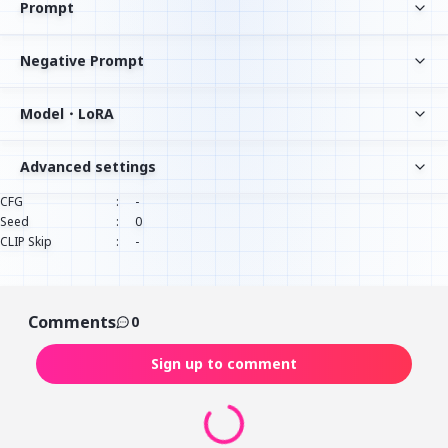
Prompt
Negative Prompt
Model・LoRA
Advanced settings
CFG
:
-
Seed
:
0
CLIP Skip
:
-
Comments
0
Sign up to comment