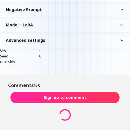
Negative Prompt
Model・LoRA
Advanced settings
CFG
:
-
Seed
:
0
CLIP Skip
:
-
Comments
0
Sign up to comment