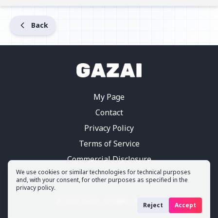
Back
My Page
Contact
Privacy Policy
Terms of Service
Commercial Disclosure
We use cookies or similar technologies for technical purposes
and, with your consent, for other purposes as specified in the
privacy policy.
©
2026
Gazai.
All Rights Reserved
Reject
Accept