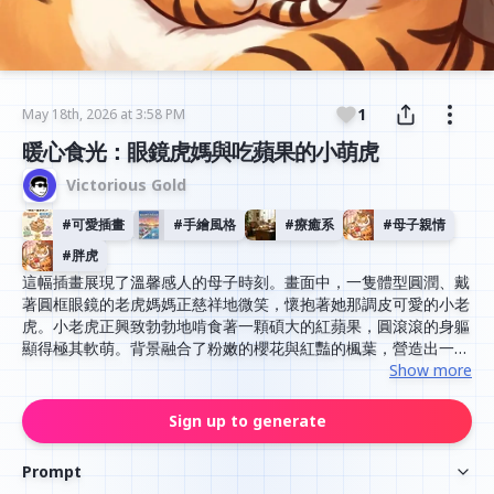
1
May 18th, 2026 at 3:58 PM
暖心食光：眼鏡虎媽與吃蘋果的小萌虎
Victorious Gold
#
可愛插畫
#
手繪風格
#
療癒系
#
母子親情
#
胖虎
這幅插畫展現了溫馨感人的母子時刻。畫面中，一隻體型圓潤、戴
著圓框眼鏡的老虎媽媽正慈祥地微笑，懷抱著她那調皮可愛的小老
虎。小老虎正興致勃勃地啃食著一顆碩大的紅蘋果，圓滾滾的身軀
顯得極其軟萌。背景融合了粉嫩的櫻花與紅豔的楓葉，營造出一種
跨越季節的夢幻美感。整部作品採用溫暖的色調與細膩的線條，散
Show more
發出濃厚的療癒與幸福氛圍。
Sign up to generate
Prompt