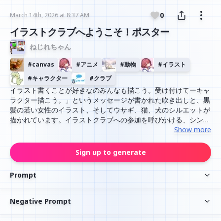
0
March 14th, 2026 at 8:37 AM
イラストクラブへようこそ！ポスター
ねじれちゃん
#
canvas
#
アニメ
#
動物
#
イラスト
#
キャラクター
#
クラブ
イラスト書くことが好きなのみんなも描こう。受け付けてーキャ
ラクター描こう。」というメッセージが書かれた吹き出しと、黒
髪の若い女性のイラスト、そしてウサギ、猫、犬のシルエットが
描かれています。イラストクラブへの参加を呼びかける、シンプ
ルで親しみやすいデザインです。
Show more
Sign up to generate
Prompt
Negative Prompt