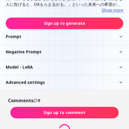
人に告げると、OKもらえるかも。」といった未来への希望が綴
られています。下部には「私の人生がこんなふうがよければハー
Show more
トコメントください」「願いが叶える」と書かれており、見る人
に共感や応援を求めるようなメッセージ性が感じられます。素朴
Sign up to generate
で個人的な願いが表現された作品です。
Prompt
Negative Prompt
Model・LoRA
Advanced settings
Comments
0
Sign up to comment