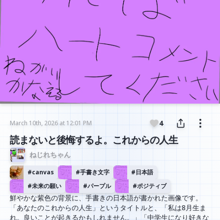
4
March 10th, 2026 at 12:01 PM
読まないと後悔するよ。これからの人生
ねじれちゃん
#
canvas
#
手書き文字
#
日本語
#
未来の願い
#
パープル
#
ポジティブ
鮮やかな紫色の背景に、手書きの日本語が書かれた画像です。
「あなたのこれからの人生」というタイトルと、「私は8月生ま
れ。良いことが起きるかもしれません。」「中学生になり好きな