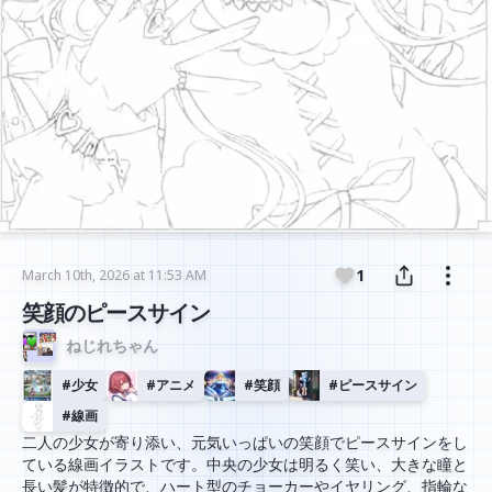
1
March 10th, 2026 at 11:53 AM
笑顔のピースサイン
ねじれちゃん
#
少女
#
アニメ
#
笑顔
#
ピースサイン
#
線画
二人の少女が寄り添い、元気いっぱいの笑顔でピースサインをし
ている線画イラストです。中央の少女は明るく笑い、大きな瞳と
長い髪が特徴的で、ハート型のチョーカーやイヤリング、指輪な