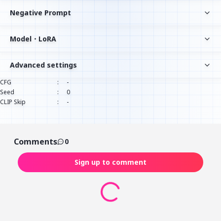
Negative Prompt
Model・LoRA
Advanced settings
CFG
:
-
Seed
:
0
CLIP Skip
:
-
Comments
0
Sign up to comment