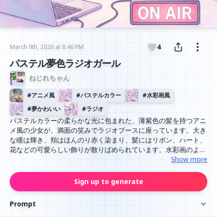
4
March 9th, 2026 at 8:46 PM
パステル夢色ラジオガール
ねじれちゃん
#
アニメ風
#
パステルカラー
#
水彩画風
#
夢かわいい
#
ラジオ
パステルカラーの柔らかな光に包まれた、薄紫色の髪を持つアニ
メ風の少女が、満面の笑みでラジオブースに座っています。大き
な瞳は輝き、頬はほんのり赤く染まり、髪にはリボン、ハート、
花などの可愛らしい飾りが散りばめられています。水彩画のよう
な淡い色合いと繊細な線画が特徴で、全体的に可愛らしく夢のよ
Show more
うな雰囲気を持つイラストです。
Sign up to generate
Prompt