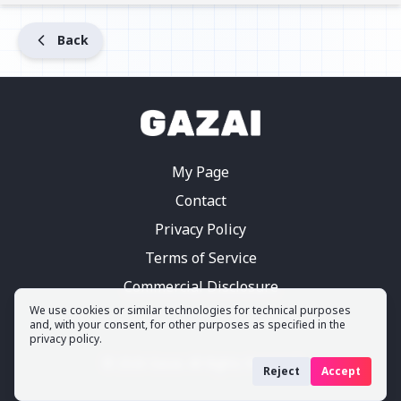
Back
My Page
Contact
Privacy Policy
Terms of Service
Commercial Disclosure
We use cookies or similar technologies for technical purposes
and, with your consent, for other purposes as specified in the
privacy policy.
©
2026
Gazai.
All Rights Reserved
Reject
Accept